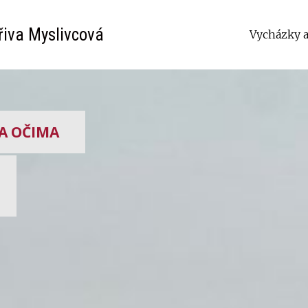
iva Myslivcová
Úvod
Vycházky 
MA OČIMA